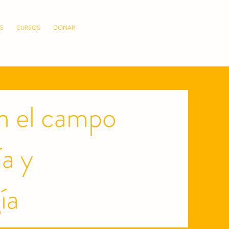
S
CURSOS
DONAR
n el campo
a y
ía