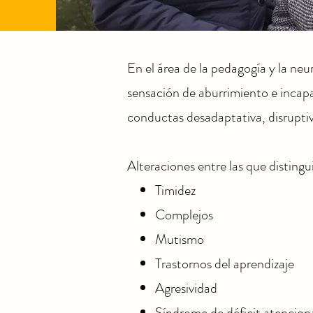
En el área de la pedagogía y la neur
sensación de aburrimiento e incap
conductas desadaptativa, disruptiv
Alteraciones entre las que disting
Timidez
Complejos
Mutismo
Trastornos del aprendizaje
Agresividad
Síndrome de déficit atencion