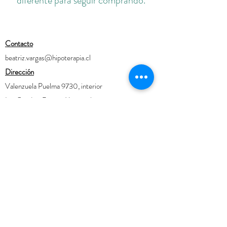
diferente para seguir comprando.
Contacto
beatriz.vargas@hipoterapia.cl
Dirección
Valenzuela Puelma 9730, interior
Las Condes, Región Metropolitana
©2023 por Fundación Chilena de Hipoterapia.